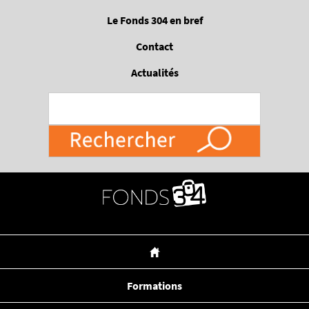
Passer
Le Fonds 304 en bref
au
contenu
Contact
principal
Actualités
Formations