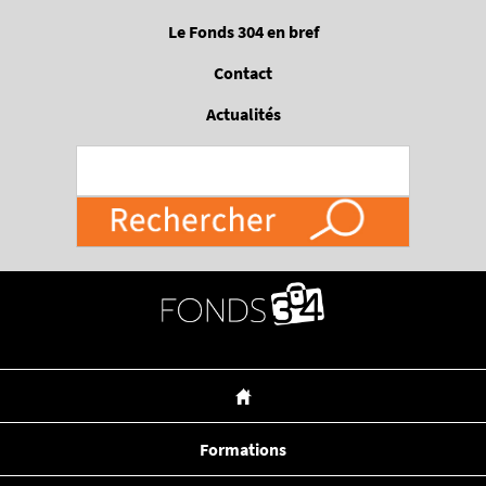
Passer
Le Fonds 304 en bref
au
contenu
Contact
principal
Actualités
Formations