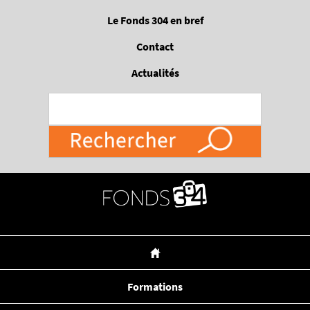
Passer
Le Fonds 304 en bref
au
contenu
Contact
principal
Actualités
Formations