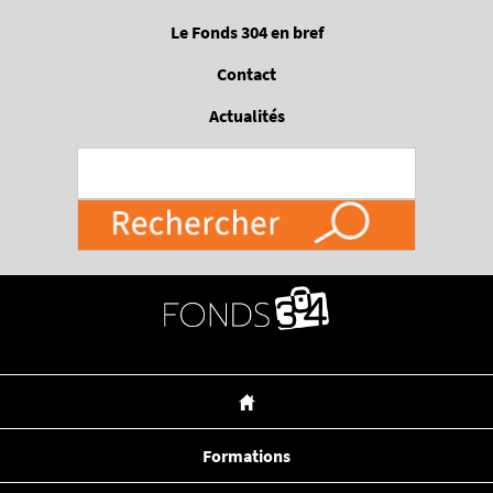
Passer
Le Fonds 304 en bref
au
contenu
Contact
principal
Actualités
Formations