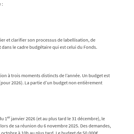
 :
er et clarifier son processus de labellisation, de
t dans le cadre budgétaire qui est celui du Fonds.
ion à trois moments distincts de l’année. Un budget est
(pour 2026). La partie d’un budget non entièrement
er
du 1
janvier 2026 (et au plus tard le 31 décembre), le
s lors de sa réunion du 6 novembre 2025. Des demandes,
 octobre à 10h au plus tard. Le budget de 50.000€