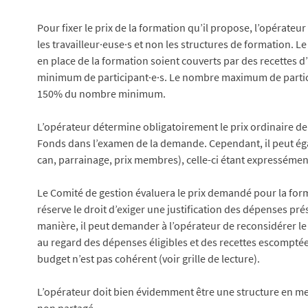
Pour fixer le prix de la formation qu’il propose, l’opérate
les travailleur·euse·s et non les structures de formation. Le 
en place de la formation soient couverts par des recettes d
minimum de participant·e·s. Le nombre maximum de partici
150% du nombre minimum.
L’opérateur détermine obligatoirement le prix ordinaire de l
Fonds dans l’examen de la demande. Cependant, il peut éga
can, parrainage, prix membres), celle-ci étant expresséme
Le Comité de gestion évaluera le prix demandé pour la form
réserve le droit d’exiger une justification des dépenses pr
manière, il peut demander à l’opérateur de reconsidérer le 
au regard des dépenses éligibles et des recettes escomptées,
budget n’est pas cohérent (voir grille de lecture).
L’opérateur doit bien évidemment être une structure en m
non partagé.