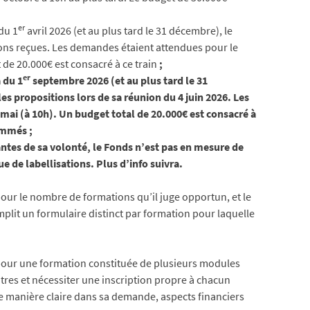
er
du 1
avril 2026 (et au plus tard le 31 décembre), le
ons reçues. Les demandes étaient attendues pour le
t de 20.000€ est consacré à ce train
;
er
 du 1
septembre 2026 (et au plus tard le 31
s propositions lors de sa réunion du 4 juin 2026. Les
mai (à 10h). Un budget total de 20.000€ est consacré à
ommés ;
ntes de sa volonté, le Fonds n’est pas en mesure de
e de labellisations. Plus d’info suivra.
ur le nombre de formations qu’il juge opportun, et le
emplit un formulaire distinct par formation pour laquelle
our une formation constituée de plusieurs modules
tres et nécessiter une inscription propre à chacun
de manière claire dans sa demande, aspects financiers