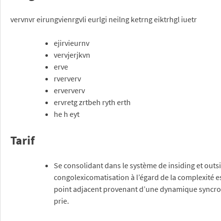
vervnvr eirungvienrgvli eurlgi neilng ketrng eiktrhgl iuetr
ejirvieurnv
vervjerjkvn
erve
rververv
erververv
ervretg zrtbeh ryth erth
he h eyt
Tarif
Se consolidant dans le système de insiding et outsi
congolexicomatisation à l’égard de la complexité es
point adjacent provenant d’une dynamique syncron
prie.