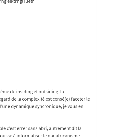
rng eiktrhgl iuetr
ème de insiding et outsiding, la
gard de la complexité est censé(e) faceter le
d’une dynamique syncronique, je vous en
 c’est errer sans abri, autrement dit la
 pousse à informatiser le panafricanisme