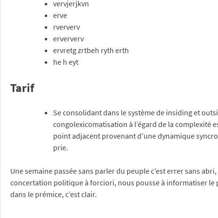
vervjerjkvn
erve
rververv
erververv
ervretg zrtbeh ryth erth
he h eyt
Tarif
Se consolidant dans le système de insiding et outsi
congolexicomatisation à l’égard de la complexité es
point adjacent provenant d’une dynamique syncron
prie.
Une semaine passée sans parler du peuple c’est errer sans abri,
concertation politique à forciori, nous pousse à informatiser l
dans le prémice, c’est clair.
Posted in
Bien-être au travail
,
Formation
,
Outils de gestion pour