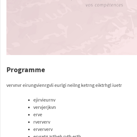
Programme
vervnvr eirungvienrgvli eurlgi neilng ketrng eiktrhgl iuetr
ejirvieurnv
vervjerjkvn
erve
rververv
erververv
ervretg zrtbeh ryth erth