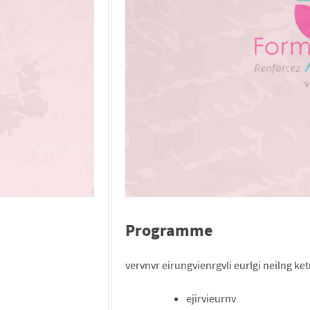
Programme
vervnvr eirungvienrgvli eurlgi neilng ket
ejirvieurnv