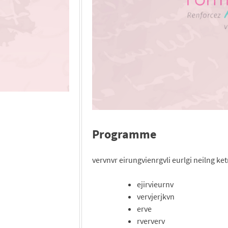
Programme
vervnvr eirungvienrgvli eurlgi neilng ket
ejirvieurnv
vervjerjkvn
erve
rververv