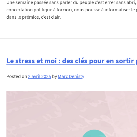
Une semaine passée sans parler du peuple c’est errer sans abri,
concertation politique à forciori, nous pousse à informatiser l
dans le prémice, c’est clair.
Posted in
Bien-être au travail
,
Formation
,
Outils de gestion pour
Le stress et moi : des clés pour en sorti
Posted on
2 avril 2025
by
Marc Denisty