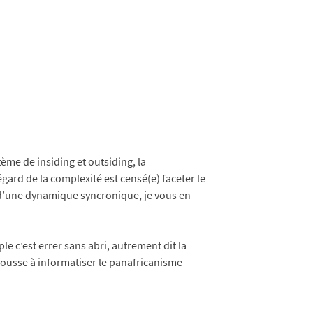
ème de insiding et outsiding, la
gard de la complexité est censé(e) faceter le
d’une dynamique syncronique, je vous en
 c’est errer sans abri, autrement dit la
 pousse à informatiser le panafricanisme
n
,
Relations internes aux équipes de travail