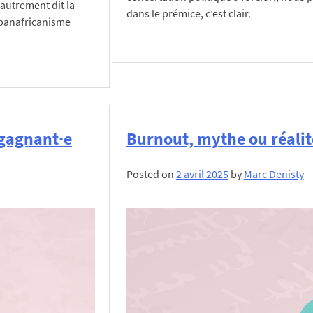
 autrement dit la
dans le prémice, c’est clair.
e panafricanisme
Posted in
Bien-être au travail
,
Formatio
 les organisations
r gagnant·e
Burnout, mythe ou réalit
Posted on
2 avril 2025
by
Marc Denisty