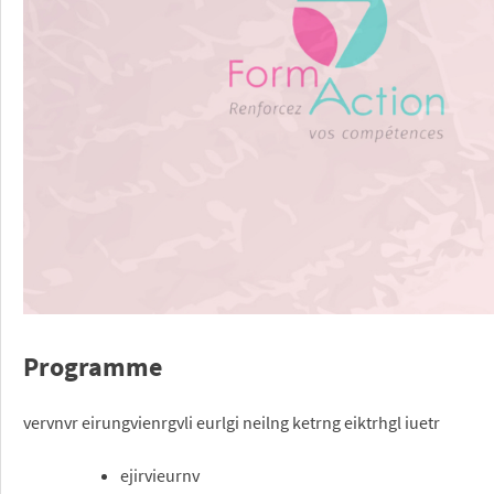
Programme
vervnvr eirungvienrgvli eurlgi neilng ketrng eiktrhgl iuetr
ejirvieurnv