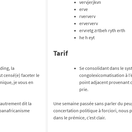
vervjerjkvn
erve
rververv
erververv
ervretg zrtbeh ryth erth
he h eyt
Tarif
ding, la
Se consolidant dans le syst
t censé(e) faceter le
congolexicomatisation à l’é
ique, je vous en
point adjacent provenant 
prie.
 autrement dit la
Une semaine passée sans parler du peuple
e panafricanisme
concertation politique à forciori, nous
dans le prémice, c’est clair.
 les organisations
Posted in
Bien-être au travail
,
Formatio