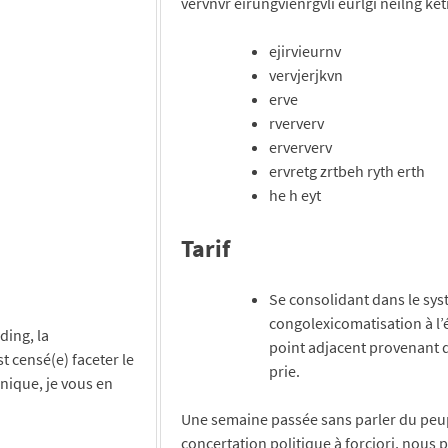
vervnvr eirungvienrgvli eurlgi neilng ket
ejirvieurnv
vervjerjkvn
erve
rververv
erververv
ervretg zrtbeh ryth erth
he h eyt
Tarif
Se consolidant dans le syst
congolexicomatisation à l’é
ding, la
point adjacent provenant 
t censé(e) faceter le
prie.
ique, je vous en
Une semaine passée sans parler du peuple
concertation politique à forciori, nous