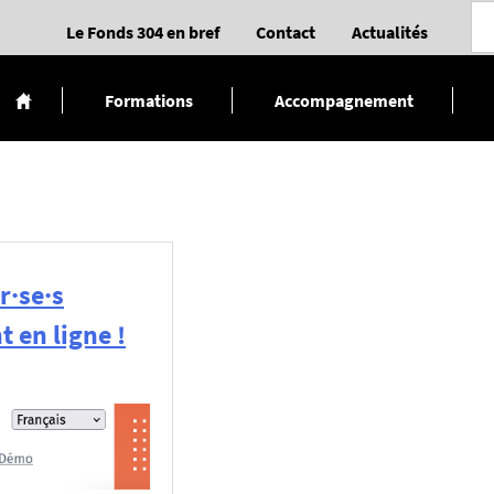
Le Fonds 304 en bref
Contact
Actualités
Formations
Accompagnement
r·se·s
 en ligne !