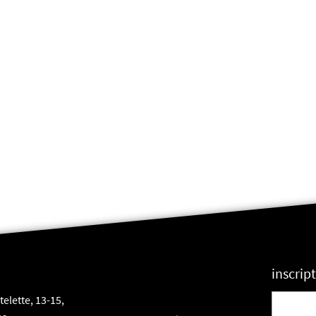
inscrip
elette, 13-15,