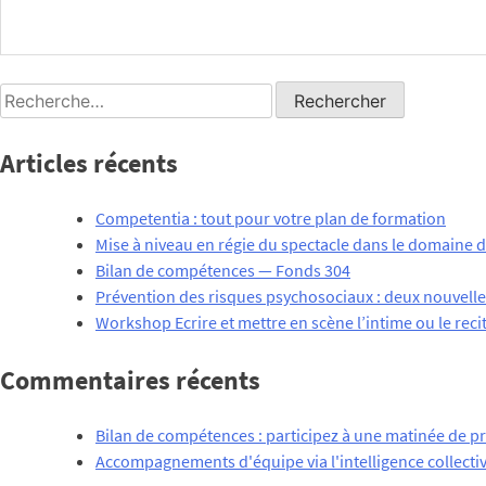
Posted in
Actualités
Rechercher :
Articles récents
Competentia : tout pour votre plan de formation
Mise à niveau en régie du spectacle dans le domaine
Bilan de compétences — Fonds 304
Prévention des risques psychosociaux : deux nouvelle
Workshop Ecrire et mettre en scène l’intime ou le recit
Commentaires récents
Bilan de compétences : participez à une matinée de p
Accompagnements d'équipe via l'intelligence collecti