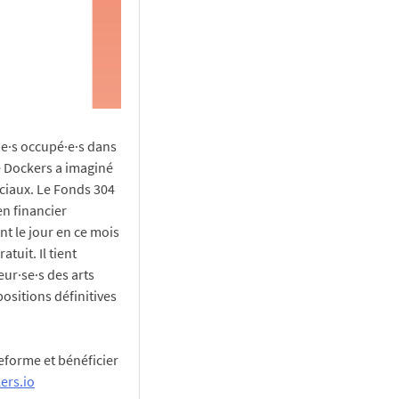
·ne·s occupé·e·s dans
pe Dockers a imaginé
ociaux. Le Fonds 304
en financier
ent le jour en ce mois
atuit. Il tient
ur·se·s des arts
positions définitives
teforme et bénéficier
ers.io