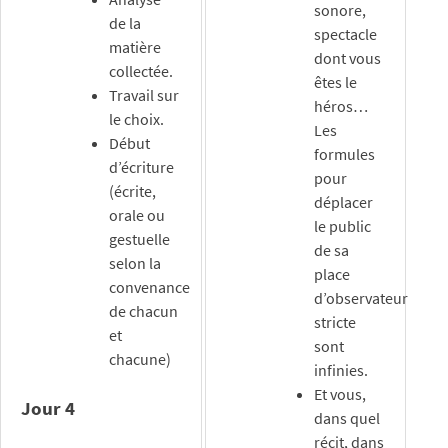
sonore,
de la
spectacle
matière
dont vous
collectée.
êtes le
Travail sur
héros…
le choix.
Les
Début
formules
d’écriture
pour
(écrite,
déplacer
orale ou
le public
gestuelle
de sa
selon la
place
convenance
d’observateur
de chacun
stricte
et
sont
chacune)
infinies.
Et vous,
Jour 4
dans quel
récit, dans