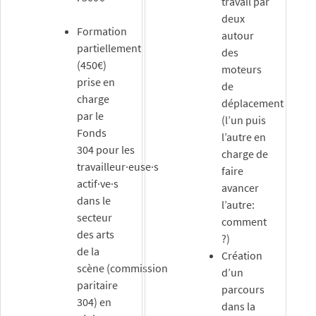
travail par
deux
Formation
autour
partiellement
des
(450€)
moteurs
prise en
de
charge
déplacement
par le
(l’un puis
Fonds
l’autre en
304 pour les
charge de
travailleur·euse·s
faire
actif·ve·s
avancer
dans le
l’autre:
secteur
comment
des arts
?)
de la
Création
scène (commission
d’un
paritaire
parcours
304) en
dans la