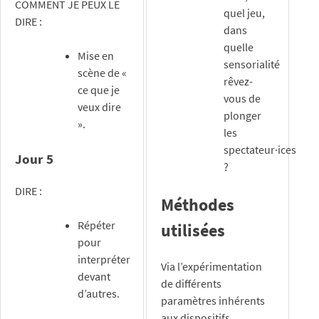
COMMENT JE PEUX LE
quel jeu,
DIRE :
dans
quelle
Mise en
sensorialité
scène de «
rêvez-
ce que je
vous de
veux dire
plonger
».
les
spectateur·ices
Jour 5
?
DIRE :
Méthodes
Répéter
utilisées
pour
interpréter
Via l’expérimentation
devant
de différents
d’autres.
paramètres inhérents
aux dispositifs