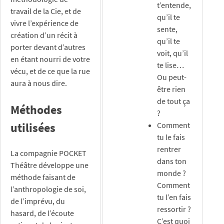
t’entende,
travail de la Cie, et de
qu’il te
vivre l’expérience de
sente,
création d’un récit à
qu’il te
porter devant d’autres
voit, qu’il
en étant nourri de votre
te lise…
vécu, et de ce que la rue
Ou peut-
aura à nous dire.
être rien
de tout ça
Méthodes
?
utilisées
Comment
tu le fais
rentrer
La compagnie POCKET
dans ton
Théâtre développe une
monde ?
méthode faisant de
Comment
l’anthropologie de soi,
tu l’en fais
de l’imprévu, du
ressortir ?
hasard, de l’écoute
C’est quoi