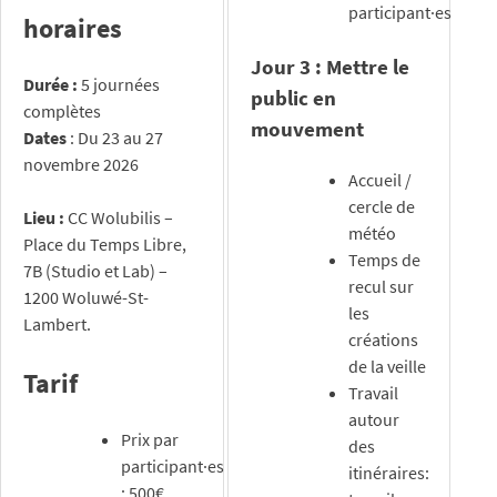
participant·es
horaires
Jour 3 : Mettre le
Durée :
5 journées
public en
complètes
mouvement
Dates
: Du 23 au 27
novembre 2026
Accueil /
cercle de
Lieu :
CC Wolubilis –
météo
Place du Temps Libre,
Temps de
7B (Studio et Lab) –
recul sur
1200 Woluwé-St-
les
Lambert.
créations
de la veille
Tarif
Travail
autour
Prix par
des
participant·es
itinéraires:
: 500€