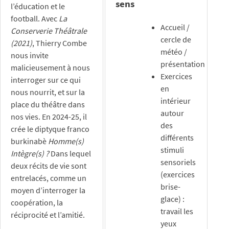
sens
l’éducation et le
football. Avec
La
Accueil /
Conserverie Théâtrale
cercle de
(2021)
, Thierry Combe
météo /
nous invite
présentation
malicieusement à nous
Exercices
interroger sur ce qui
en
nous nourrit, et sur la
intérieur
place du théâtre dans
autour
nos vies. En 2024-25, il
des
crée le diptyque franco
différents
burkinabè
Homme(s)
stimuli
Intègre(s) ?
Dans lequel
sensoriels
deux récits de vie sont
(exercices
entrelacés, comme un
brise-
moyen d’interroger la
glace) :
coopération, la
travail les
réciprocité et l’amitié.
yeux