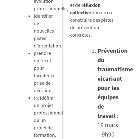
évolution
et de
réflexion
professionnelle,
collective
afin de co-
identifier
construire des pistes
de
de prévention
nouvelles
concrètes.
pistes
d’orientation,
Prévention
prendre
du
du recul
pour
traumatisme
faciliter la
vicariant
prise de
pour les
décision,
équipes
(re)définir
un projet
de
professionnel
travail
:
ou un
19 mars
projet de
– 9h90-
formation.