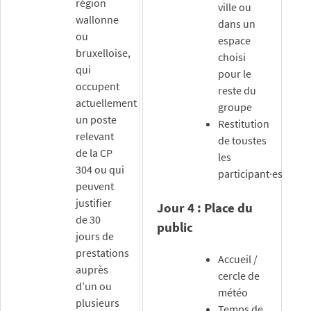
région
ville ou
wallonne
dans un
ou
espace
bruxelloise,
choisi
qui
pour le
occupent
reste du
actuellement
groupe
un poste
Restitution
relevant
de toustes
de la CP
les
304 ou qui
participant·es
peuvent
justifier
Jour 4 : Place du
de 30
public
jours de
prestations
Accueil /
auprès
cercle de
d’un ou
météo
plusieurs
Temps de