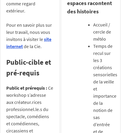
espaces racontent
comme regard
extérieur.
des histoires
Accueil /
Pour en savoir plus sur
cercle de
leur travail, nous vous
météo
invitons à visiter le
site
Temps de
internet
de la Cie.
recul sur
les 3
Public-cible et
créations
pré-requis
sensorielles
de la veille
Public et prérequis :
Ce
et
workshop s’adresse
importance
aux créateur.rices
de la
professionnel.le.s du
notion de
spectacle, comédiens
sas
et comédiennes,
d’entrée
circassiens et
et de