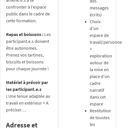
amené.e.s à se
des
confronter à l’espace
messages
public dans le cadre de
écrits)
cette formation.
Choix
d’un
Repas et boissons :
Les
espace de
participant.e.s doivent
travail/personne
être autonomes.
+
Prenez vos tartines,
exploration
biscuits et boissons
autour de
pour chaque journée !
la mise en
place d’un
Matériel à prévoir par
cadre
les participant.e.s
narratif
:
Une tenue adaptée au
dans cet
travail en extérieur + A
espace
préciser…
Restitution
de toustes
Adresse et
les