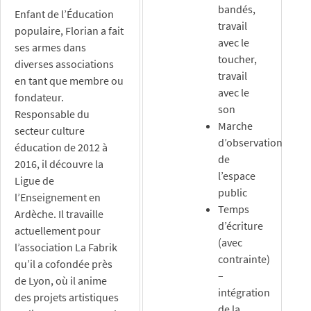
bandés,
Enfant de l’Éducation
travail
populaire, Florian a fait
avec le
ses armes dans
toucher,
diverses associations
travail
en tant que membre ou
avec le
fondateur.
son
Responsable du
Marche
secteur culture
d’observation
éducation de 2012 à
de
2016, il découvre la
l’espace
Ligue de
public
l’Enseignement en
Temps
Ardèche. Il travaille
d’écriture
actuellement pour
(avec
l’association La Fabrik
contrainte)
qu’il a cofondée près
–
de Lyon, où il anime
intégration
des projets artistiques
de la