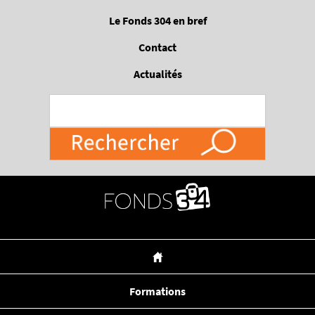
Passer
Le Fonds 304 en bref
au
contenu
Contact
principal
Actualités
Formations