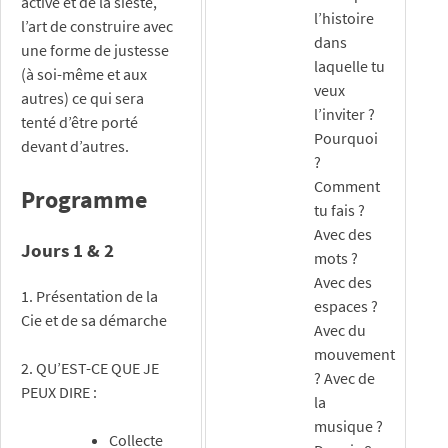
active et de la sieste,
l’histoire
l’art de construire avec
dans
une forme de justesse
laquelle tu
(à soi-même et aux
veux
autres) ce qui sera
l’inviter ?
tenté d’être porté
Pourquoi
devant d’autres.
?
Comment
Programme
tu fais ?
Avec des
Jours 1 & 2
mots ?
Avec des
1. Présentation de la
espaces ?
Cie et de sa démarche
Avec du
mouvement
2. QU’EST-CE QUE JE
? Avec de
PEUX DIRE :
la
musique ?
Collecte