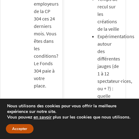
employeurs
recul sur
de la CP
les
304 ces 24
créations
derniers
de la veille
mois. Vous
Expérimentations
êtes dans
autour
les
des
conditions?
différentes
Le Fonds
jauges (de
304 paie à
1 à 12
votre
spectateur·rices,
place.
ou + ?) :
quelle
Posted in
Formation
,
adresse,
Nous utilisons des cookies pour vous offrir la meilleure
Formations artistiques
quel rôle
expérience sur notre site.
complémentaires
Vous pouvez
en savoir
plus sur les cookies que nous utilisons.
pour le
public ?
Accepter
Expérimentation