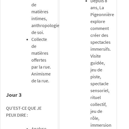
Depuis 8
de
ans, La
matières
Pigeonnière
intimes,
explore
anthropologie
comment
de soi.
créer des
Collecte
spectacles
de
immersifs.
matières
Visite
offertes
guidée,
par la rue.
jeu de
Animisme
piste,
de la rue.
spectacle
sensoriel,
Jour 3
rituel
collectif,
QU’EST-CE QUE JE
jeu de
PEUX DIRE :
rôle,
immersion
Analyse